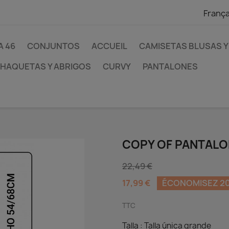
França
A 46
CONJUNTOS
ACCUEIL
CAMISETAS BLUSAS Y
HAQUETAS Y ABRIGOS
CURVY
PANTALONES
COPY OF PANTALO
22,49 €
17,99 €
ÉCONOMISEZ 2
TTC
Talla : Talla única grande