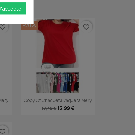
J'accepte
-20%
vorite_border
favorite_border
Aperçu rapide

Mery
Copy Of Chaqueta Vaquera Mery
7
+3
13,99 €
17,49 €
vorite_border