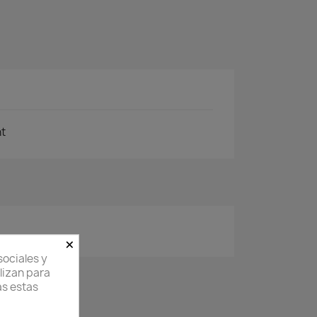
ht
×
sociales y
ilizan para
as estas