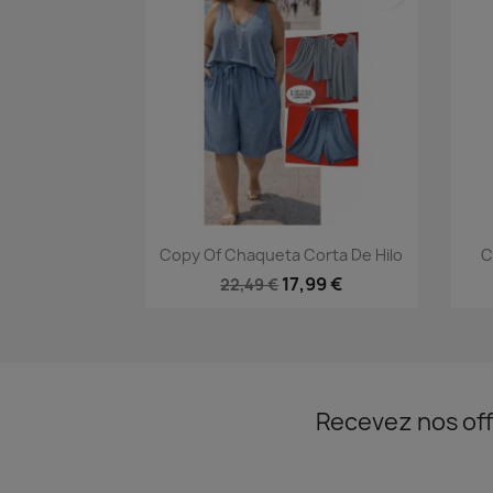
Aperçu rapide

Copy Of Chaqueta Corta De Hilo
C
17,99 €
22,49 €
Recevez nos off