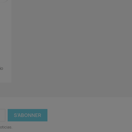
io
2
oticias.