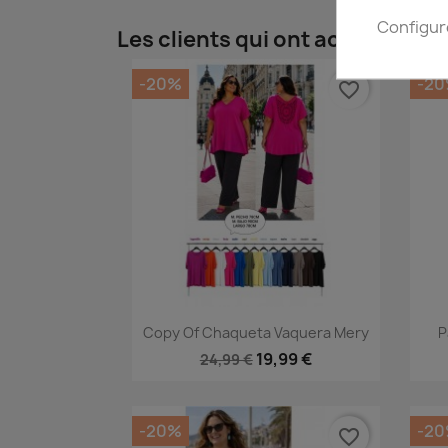
Configur
Les clients qui ont acheté ce p
-20%
-2
favorite_border
Aperçu rapide

Copy Of Chaqueta Vaquera Mery
P
+8
19,99 €
24,99 €
-20%
-2
favorite_border