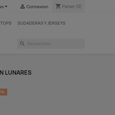
shopping_cart


Panier
(0)
is
Connexion
 TOPS
SUDADERAS Y JERSEYS
search
N LUNARES
0%