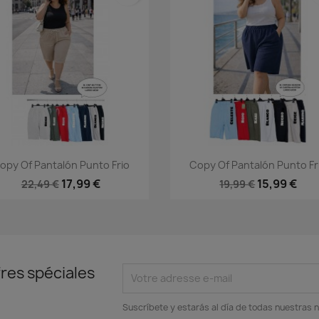
Aperçu rapide
Aperçu rapide


opy Of Pantalón Punto Frio
Copy Of Pantalón Punto Fr
+2
+
17,99 €
15,99 €
22,49 €
19,99 €
res spéciales
Suscríbete y estarás al día de todas nuestras n