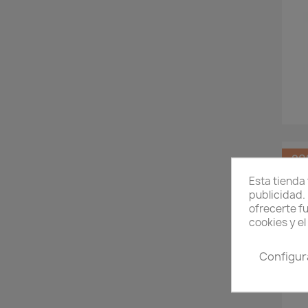
-2
Esta tienda
publicidad. 
ofrecerte f
cookies y e
Configur