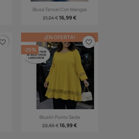
Vista rápida

Blusa Tencel Con Mangas
2
16,99 €
21,24 €
¡EN OFERTA!
vorite_border
favorite_border
-25%
Vista rápida

Blusón Punto Seda
4
16,99 €
22,65 €