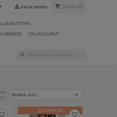
shopping_cart


Carrito
(0)
Iniciar sesión
LUSAS Y TOPS
Y ABRIGOS
TALLAS CURVY
search
nar

Nombre, A a Z
or:
¡EN OFERTA!
vorite_border
favorite_border