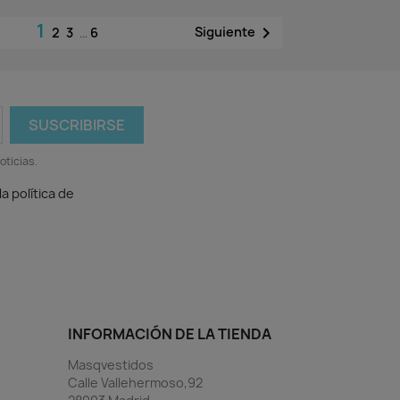
1

Siguiente
2
3
…
6
oticias.
a política de
INFORMACIÓN DE LA TIENDA
Masqvestidos
Calle Vallehermoso,92