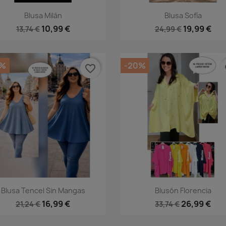
Vista rápida
Vista rápida


Blusa Milán
Blusa Sofía
+8
+
10,99 €
19,99 €
13,74 €
24,99 €
0%
-20%
favorite_border
fa
Vista rápida
Vista rápida


Blusa Tencel Sin Mangas
Blusón Florencia
+
16,99 €
26,99 €
21,24 €
33,74 €