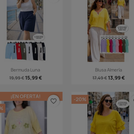
Vista rápida
Vista rápida


Bermuda Luna
Blusa Almería
+2
+
15,99 €
13,99 €
19,99 €
17,49 €
¡EN OFERTA!
-20%
favorite_border
fa
%