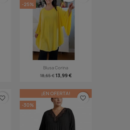
-25%
Vista rápida

Blusa Corina
3
13,99 €
18,65 €
¡EN OFERTA!
vorite_border
favorite_border
-30%