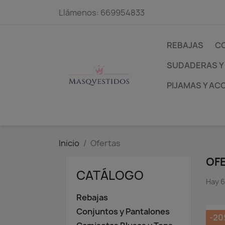
Llámenos:
669954833
REBAJAS
C
SUDADERAS Y
PIJAMAS Y AC
Inicio
Ofertas
OF
CATÁLOGO
Hay 6
Rebajas
Conjuntos y Pantalones
-2