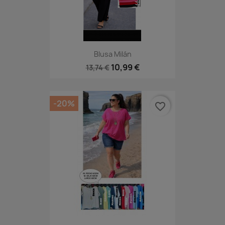
Blusa Milán
10,99 €
13,74 €
-20%
favorite_border