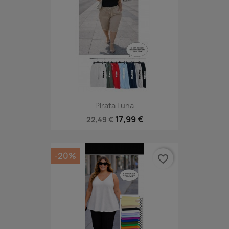
Pirata Luna
17,99 €
22,49 €
-20%
favorite_border