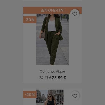
¡EN OFERTA!
favorite_border
-30%
Conjunto Pique
23,99 €
34,27 €
-20%
favorite_border