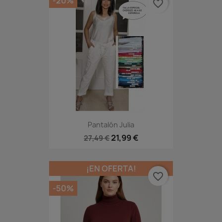
-20%
favorite_border
Pantalón Julia
21,99 €
27,49 €
¡EN OFERTA!
favorite_border
-50%