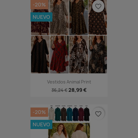
-20%
favorite_border
NUEVO
Vestidos Animal Print
28,99 €
36,24 €
-20%
favorite_border
NUEVO